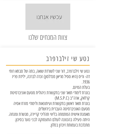
צוות המנחים שלנו
נטע שי זילברפרב
נטע שי זילברפרב, דור שני לשורדת שואה, בתה של סבתא רותי
דה- וריס (היא ססיל מריאן מנדלסון) זכרה לברכה, ילידת פריז
1936.
בעלת המיזם.
בוגרת לימודי תואר שני בתקשורת ניהולית מטעם אוניברסיטת
קרלאק, ארה"ב (M.S.P.C)
בוגרת תואר ראשון בתקשורת ועיתונאות ולימודי מזרח אסיה
מטעם האוניברסיטה העברית בירושלים.
מאמנת אישית המתמחה בליווי תהליכי קריירה, מגשרת ומנחה.
היתה פעילה בהכוונה לעולם התעסוקה לבני נוער בסיכון.
מתנדבת בעמותת זיכרון בסלון.