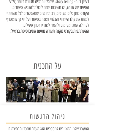
בעידן בו ה- story telling, שהכלי והמדיה מגוונת ביותר (ע"ע
הסיפור של אווה), יש חשיבות יתרה ליכולת להנגיש סיפורים.
הקורס נותן כלים מקיפים, רב תחומיים שמאפשרים לכל משתתף
למצוא את קולו הייחודי והבלתי נשכח בסיפור ועל ידי כך להצטרף
לקהילה שאנו מקימים ולהפוך לשגריר זכרון פעילים.
ההשתתפות בקורס מקנה תעודה מטעם אוניברסיטת בר אילן.
על התכנית
ניהול הרגשות
המעבר שלנו ממאזינים למספרים הוא מעבר מורכב והבחירה בו