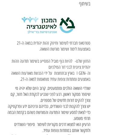
בשיתוף
סטרטאפ חברתי לשימור וחיזוק זהות יהודית במאה ה-21
באמצעות לימוד ושימור מורשת השואה.
החזון שלנו- להיות גוף מוביל המסייע בשימור תודעה וזהות
יהודית ציונית לבני דור המילניום
וה -I GEN בארץ ובתפוצות על ידי הנגשת מאורעות השואה
באמצעים ומתודות צופות עתיד מותאמות למאה ה-21.
שורדי השואה הולכים ומתמעטים. קרוב היום שלא יהיה מי
שיספר ממקור ראשון. רגע לפני שנגיע לנקודת האל חזור, קם
צורך להקים דורות חדשים של מספרים.
יש צורך להקנות לבני השורדים, נכדיהם וניניהם ידע ופרקטיקה
כדי לצאת למסע שימור התודעה והמורשת כשהם בקדמת הבמה
תרתי משמע.
הרעיון הוא למצוא דרכים מקוריות לשימור סיפורי השורדים
ולתקשר אותם במתודות צופות עתיד.