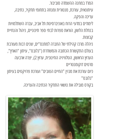
המרד במחנה ההשמדה סוביבור.
עיתונאית, עורכת, מנטורית ומנחה בתחומי תחקיר, כתיבה,
עריכה והפקה.
לימודים במדעי הרוח באוניברסיטת תל אביב, עברה השתלמויות
בנחלת הלשון, הוראת ספרות לבתי ספר תיכוניים, ניהול והנחיית
קבוצות.
ניהלה מרכז קהילתי של החברה למתנס"ים, שנים רבות מעורבת
בעולם התקשורת הכתובה והמשודרת ("גלובס", עיתון "הארץ",
הערוץ הראשון, הטלוויזיה החינוכית, ערוץ 2), יצרה ארבעה
סרטים דוקומנטריים
כיום עורכת את מגזין "החיים הטובים" ועורכת פרויקטים בעיתון
"גלובס"
בקורס מובילה את נושאי התחקיר הכתיבה והעריכה.