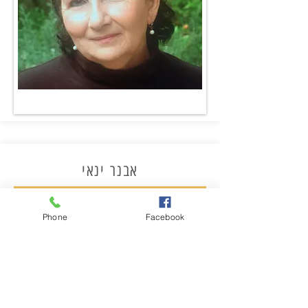
אבנר ינאי
אבנר הוא מטפל מומחה בטיפול בטראומה ופוסט טראומה.
בעל תואר ראשון בפסיכולוגיה מטעם האוניברסיטה הפתוחה,
Phone
Facebook
בוגר התכנית הישראלית לטיפול התנהגותי קוגניטיבי בתל
השומר ובוגר התכנית להנחיית קבוצות באוניברסיטת בר אילן.
מומחה בביופידבק, מטפל בקופ"ח ובמסגרות אחרות ובקליניקה
פרטית.
בעל נסיון עשיר של טיפול אישי וקבוצתי באנשים המתמודדים
עם טראומה, במסגרות מאורגנות כדוגמת נט"ל ובאופן פרטי.